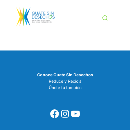
Saltar
al
Buscar:
ALTE
contenido
[smartslider3 slider="18"]
[smartslider3 slider="14"]
Conoce Guate Sin Desechos
Reduce y Recicla
Únete tú también
Facebook
Instagram
YouTube