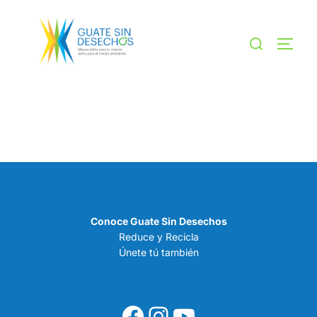
Saltar
al
Buscar:
ALTE
contenido
[smartslider3 slider="13"]
[smartslider3 slider="4"]
[smartslider3 slider="12"]
[smartslider3 slider="10"]
[smartslider3 slider="14"]
Conoce Guate Sin Desechos
Reduce y Recicla
Únete tú también
Facebook
Instagram
YouTube